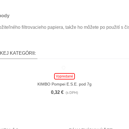
 pody
ožiteľného filtrovacieho papiera, takže ho môžete po použití s 
KEJ KATEGÓRII:
Vypredané
KIMBO Pompei E.S.E. pod 7g
0,32 €
(s DPH)