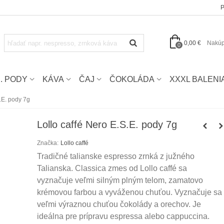
P
0,00 €
Nakúp
0
E. PODY
KÁVA
ČAJ
ČOKOLÁDA
XXXL BALENI
S.E. pody 7g
Lollo caffé Nero E.S.E. pody 7g
Značka:
Lollo caffé
Tradičné talianske espresso zrnká z južného
Talianska. Classica zmes od Lollo caffé sa
vyznačuje veľmi silným plným telom, zamatovo
krémovou farbou a vyváženou chuťou. Vyznačuje sa
veľmi výraznou chuťou čokolády a orechov. Je
ideálna pre prípravu espressa alebo cappuccina.