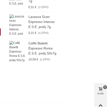
7g
0,31 €
(s DPH)
Lavazza Gran
Espresso Intenso
E.S.E. pody 7g
0,31 €
(s DPH)
Caffé Bialetti
Espresso Roma
E.S.E. pody 50x7g
10,59 €
(s DPH)
0
Košík