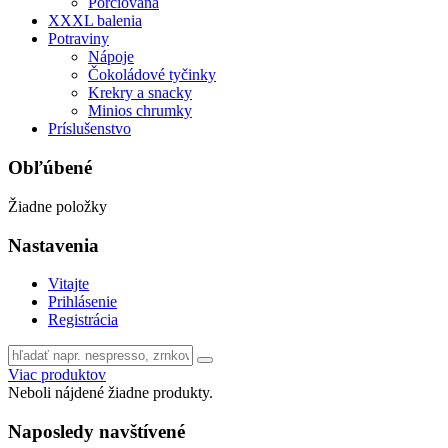
Porciovaná
XXXL balenia
Potraviny
Nápoje
Čokoládové tyčinky
Krekry a snacky
Minios chrumky
Príslušenstvo
Obľúbené
Žiadne položky
Nastavenia
Vitajte
Prihlásenie
Registrácia
Viac produktov
Neboli nájdené žiadne produkty.
Naposledy navštívené