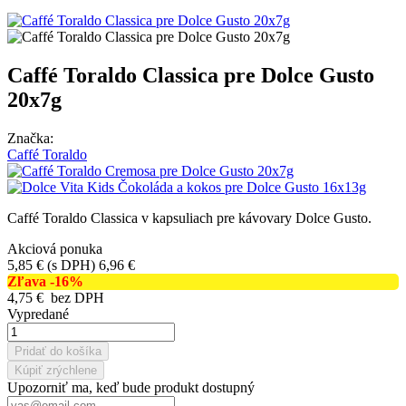
Caffé Toraldo Classica pre Dolce Gusto
20x7g
Značka:
Caffé Toraldo
Caffé Toraldo Classica v kapsuliach pre kávovary Dolce Gusto.
Akciová ponuka
5,85 €
(s DPH)
6,96 €
Zľava
-16%
4,75 €
bez DPH
Vypredané
Pridať do košíka
Kúpiť zrýchlene
Upozorniť ma, keď bude produkt dostupný