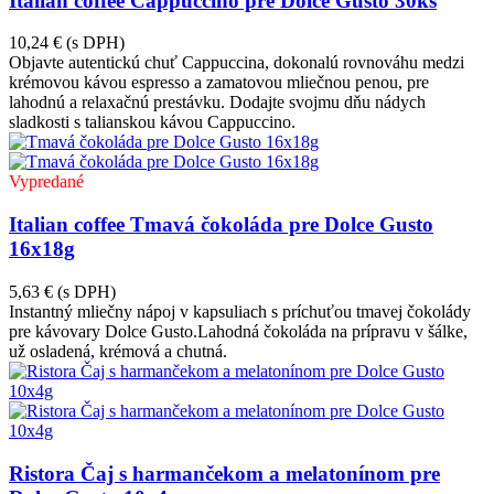
Italian coffee Cappuccino pre Dolce Gusto 30ks
10,24 €
(s DPH)
Objavte autentickú chuť Cappuccina, dokonalú rovnováhu medzi
krémovou kávou espresso a zamatovou mliečnou penou, pre
lahodnú a relaxačnú prestávku. Dodajte svojmu dňu nádych
sladkosti s talianskou kávou Cappuccino.
Vypredané
Italian coffee Tmavá čokoláda pre Dolce Gusto
16x18g
5,63 €
(s DPH)
Instantný mliečny nápoj v kapsuliach s príchuťou tmavej čokolády
pre kávovary Dolce Gusto.Lahodná čokoláda na prípravu v šálke,
už osladená, krémová a chutná.
Ristora Čaj s harmančekom a melatonínom pre