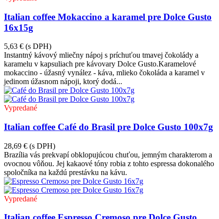
Italian coffee Mokaccino a karamel pre Dolce Gusto
16x15g
5,63 €
(s DPH)
Instantný kávový mliečny nápoj s príchuťou tmavej čokolády a
karamelu v kapsuliach pre kávovary Dolce Gusto.Karamelové
mokaccino - úžasný vynález - káva, mlieko čokoláda a karamel v
jedinom úžasnom nápoji, ktorý dodá...
Vypredané
Italian coffee Café do Brasil pre Dolce Gusto 100x7g
28,69 €
(s DPH)
Brazília vás prekvapí obklopujúcou chuťou, jemným charakterom a
ovocnou vôňou. Jej kakaové tóny robia z tohto espressa dokonalého
spoločníka na každú prestávku na kávu.
Vypredané
Italian coffee Espresso Cremoso pre Dolce Gusto