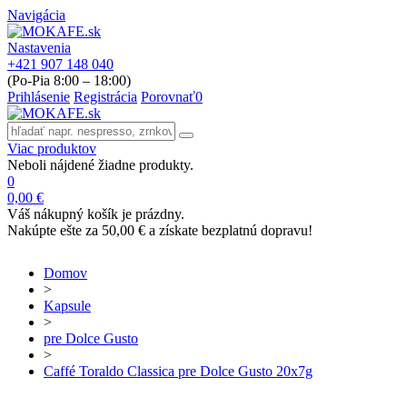
Navigácia
Nastavenia
‭+421 907 148 040
(Po-Pia 8:00 – 18:00)
Prihlásenie
Registrácia
Porovnať
0
Viac produktov
Neboli nájdené žiadne produkty.
0
0,00 €
Váš nákupný košík je prázdny.
Nakúpte ešte za
50,00 €
a získate bezplatnú dopravu!
Domov
>
Kapsule
>
pre Dolce Gusto
>
Caffé Toraldo Classica pre Dolce Gusto 20x7g