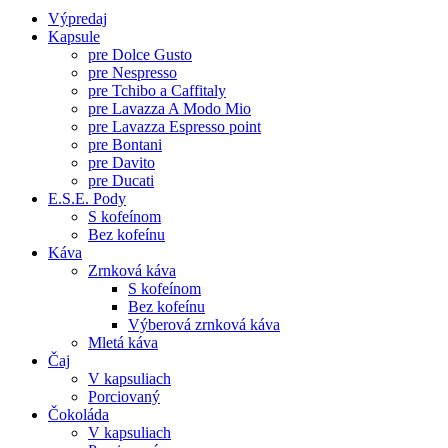
Výpredaj
Kapsule
pre Dolce Gusto
pre Nespresso
pre Tchibo a Caffitaly
pre Lavazza A Modo Mio
pre Lavazza Espresso point
pre Bontani
pre Davito
pre Ducati
E.S.E. Pody
S kofeínom
Bez kofeínu
Káva
Zrnková káva
S kofeínom
Bez kofeínu
Výberová zrnková káva
Mletá káva
Čaj
V kapsuliach
Porciovaný
Čokoláda
V kapsuliach