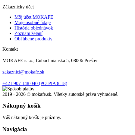
Zákaznícky účet
Môj účet MOKAFE
Moje osobné údaje
História objednávok
Zoznam želaní
Obľúbené produkty
Kontakt
MOKAFE s.r.o., Ľubochnianska 5, 08006 Prešov
zakaznici@mokafe.sk
‭+421 907 148 040‬ (PO-PIA 8-18)
2019 -
2026 © mokafe.sk. Všetky autorské práva vyhradené.
Nákupný košík
Váš nákupný košík je prázdny.
Navigácia