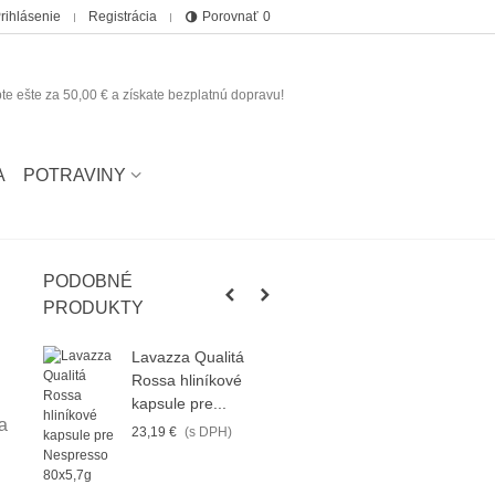
rihlásenie
Registrácia
Porovnať
0
te ešte za
50,00 €
a získate bezplatnú dopravu!
A
POTRAVINY
PODOBNÉ
PRODUKTY
Lavazza Qualitá
Rossa hliníkové
kapsule pre...
a
23,19 €
(s DPH)