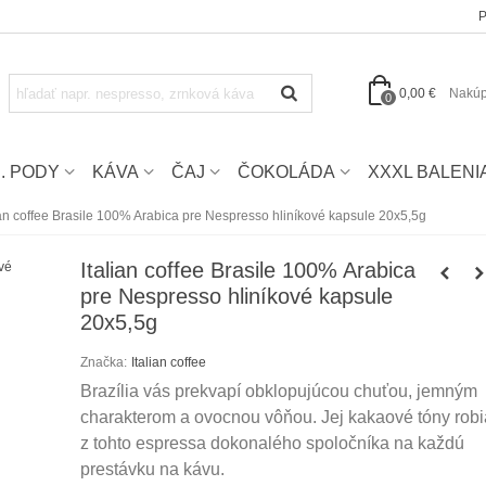
P
0,00 €
Nakúp
0
E. PODY
KÁVA
ČAJ
ČOKOLÁDA
XXXL BALENI
ian coffee Brasile 100% Arabica pre Nespresso hliníkové kapsule 20x5,5g
Italian coffee Brasile 100% Arabica
pre Nespresso hliníkové kapsule
20x5,5g
Značka:
Italian coffee
Brazília vás prekvapí obklopujúcou chuťou, jemným
charakterom a ovocnou vôňou. Jej kakaové tóny robi
z tohto espressa dokonalého spoločníka na každú
prestávku na kávu.