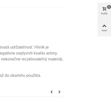
0
Košík
hore
rvalá udržateľnosť. Hliník je
negatívne ovplyvnili kvalitu arómy.
 nekonečne recyklovateľný materiál,
až do okamihu použitia.