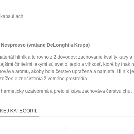
 kapsuliach
 Nespresso (vrátane DeLonghi a Krups)
eriál hliník a to rovno z 2 dôvodov: zachovanie kvality kávy a t
ajšími činiteľmi, akými sú svetlo, teplo a vlhkosť, ktoré by inak 
ováva arómu, akoby bola čerstvo upražená a namletá. Hliník je
zníženie znečistenia životného prostredia
hermeticky uzatvorená a preto si káva zachováva čerstvú chuť 
KEJ KATEGÓRII: