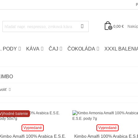
P
0,00 €
Nakúp
0
E. PODY
KÁVA
ČAJ
ČOKOLÁDA
XXXL BALENI
KIMBO
voliť
Výhodné balenie
Vypredané
Vypredané
Kimbo Amalfi 100% Arabica E.S.E.
Kimbo Amalfi 100% Arabica E.S.