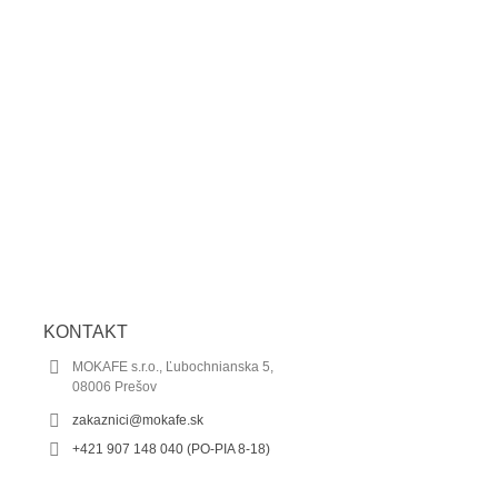
KONTAKT
MOKAFE s.r.o., Ľubochnianska 5,
08006 Prešov
zakaznici@mokafe.sk
‭+421 907 148 040‬ (PO-PIA 8-18)