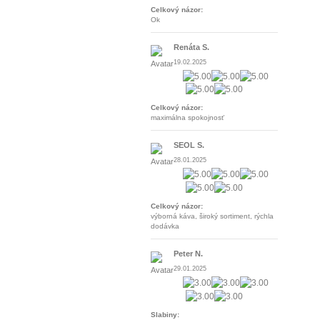
Celkový názor:
Ok
Renáta S.
19.02.2025
Celkový názor:
maximálna spokojnosť
SEOL S.
28.01.2025
Celkový názor:
výborná káva, široký sortiment, rýchla
dodávka
Peter N.
29.01.2025
Slabiny: