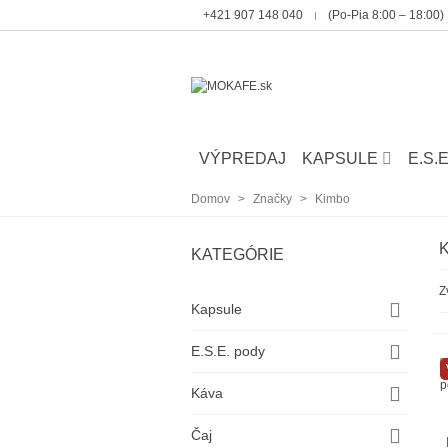
‭+421 907 148 040
(Po-Pia 8:00 – 18:00)
VÝPREDAJ
KAPSULE
E.S.
Domov
>
Značky
>
Kimbo
KATEGÓRIE
Z
Kapsule
E.S.E. pody
Káva
Čaj