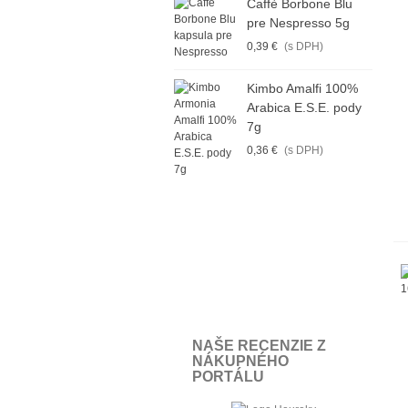
Caffè Borbone Blu
pre Nespresso 5g
0,39 €
(s DPH)
Kimbo Amalfi 100%
Arabica E.S.E. pody
7g
0,36 €
(s DPH)
NAŠE RECENZIE Z
NÁKUPNÉHO
PORTÁLU