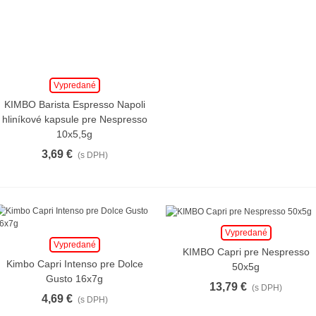
5,83 €
(s DPH)
Dolce Vita Kids
Mliečna čokoláda pre
Vypredané
Dolce...
KIMBO Barista Espresso Napoli
hliníkové kapsule pre Nespresso
5,83 €
(s DPH)
10x5,5g
3,69 €
(s DPH)
Caffè Borbone Nera
pre Nespresso 5g
0,35 €
(s DPH)
Vypredané
Vypredané
KIMBO Capri pre Nespresso
Kimbo Capri Intenso pre Dolce
50x5g
Gusto 16x7g
13,79 €
(s DPH)
4,69 €
(s DPH)