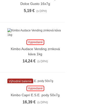
Dolce Gusto 16x7g
5,19 €
(s DPH)
Vypredané
Kimbo Audace Vending zrnková
káva 1kg
14,24 €
(s DPH)
Výhodné balenie
Vypredané
Kimbo Capri E.S.E. pody 50x7g
16,39 €
(s DPH)