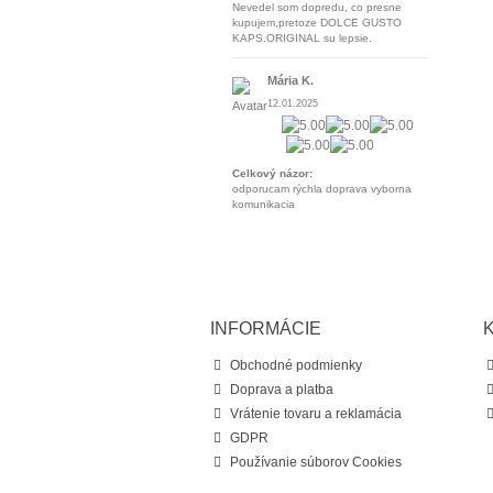
Nevedel som dopredu, co presne
kupujem,pretoze DOLCE GUSTO
KAPS.ORIGINAL su lepsie.
Mária K.
12.01.2025
Celkový názor:
odporucam rýchla doprava vyborna
komunikacia
INFORMÁCIE
Obchodné podmienky
Doprava a platba
Vrátenie tovaru a reklamácia
GDPR
Používanie súborov Cookies