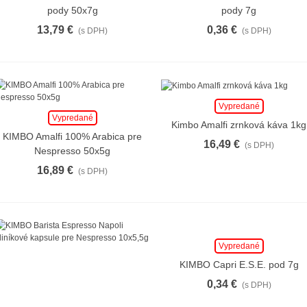
pody 50x7g
pody 7g
13,79 €
0,36 €
(s DPH)
(s DPH)
Vypredané
Vypredané
Kimbo Amalfi zrnková káva 1kg
KIMBO Amalfi 100% Arabica pre
16,49 €
(s DPH)
Nespresso 50x5g
16,89 €
(s DPH)
Caffè Borbone Rossa
pre Nespresso 5g
0,37 €
(s DPH)
Vypredané
Dolce Vita
KIMBO Capri E.S.E. pod 7g
Cappuccino Sušienky
0,34 €
(s DPH)
a škorica pre...