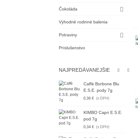
Čokoláda
Výhodné rodinné balenia
Potraviny
Príslušenstvo
NAJPREDÁVANEJŠIE
Caffè Borbone Blu
E.S.E. pody 7g
0,36 €
(s DPH)
KIMBO Capri E.S.E.
pod 7g
0,34 €
(s DPH)