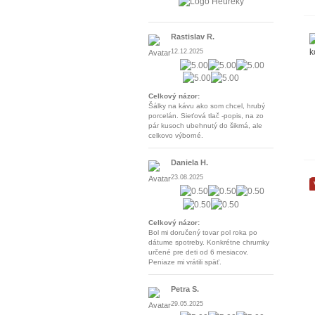
Rastislav R.
12.12.2025
Celkový názor:
Šálky na kávu ako som chcel, hrubý
porcelán. Sieťová tlač -popis, na zo
pár kusoch ubehnutý do šikmá, ale
celkovo výborné.
Daniela H.
23.08.2025
Celkový názor:
Bol mi doručený tovar pol roka po
dátume spotreby. Konkrétne chrumky
určené pre deti od 6 mesiacov.
Peniaze mi vrátili späť.
Petra S.
29.05.2025