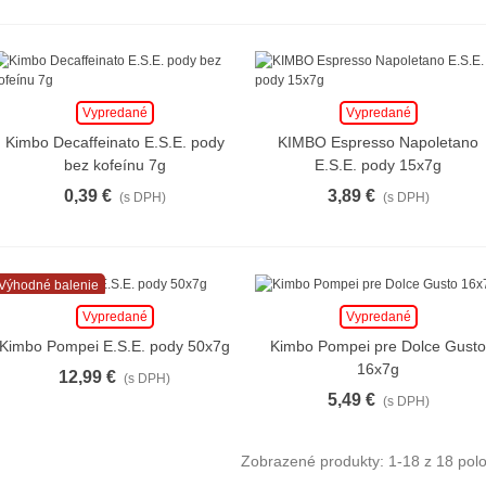
Vypredané
Vypredané
Kimbo Decaffeinato E.S.E. pody
KIMBO Espresso Napoletano
bez kofeínu 7g
E.S.E. pody 15x7g
0,39 €
3,89 €
(s DPH)
(s DPH)
Výhodné balenie
Vypredané
Vypredané
Kimbo Pompei E.S.E. pody 50x7g
Kimbo Pompei pre Dolce Gust
16x7g
12,99 €
(s DPH)
5,49 €
(s DPH)
Zobrazené produkty:
1
-18 z 18 pol