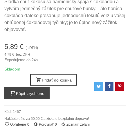
Sladká chuť kokosu sa harmonicky spája s čokoládou a
vytvára jedinečný zážitok pre chuťové bunky. Táto horúca
čokoláda ďaleko presahuje jednoduchú tekutú verziu vašej
obľúbenej čokoládovej tyčinky; je to úplne nový zážitok
objavovať.
5,89 €
(s DPH)
4,79 €
bez DPH
Expedujeme do 24h
Skladom
Pridať do košíka
Kúpiť zrýchlene
Kód:
1467
Nakúpte ešte za
50,00 €
a získate bezplatnú dopravu!
Obľúbené
0
Porovnať
0
Zoznam želaní