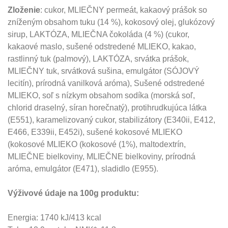
Zloženie
: cukor, MLIEČNY permeát, kakaový prášok so
zníženým obsahom tuku (14 %), kokosový olej, glukózový
sirup, LAKTÓZA, MLIEČNA čokoláda (4 %) (cukor,
kakaové maslo, sušené odstredené MLIEKO, kakao,
rastlinný tuk (palmový), LAKTÓZA, srvátka prášok,
MLIEČNY tuk, srvátková sušina, emulgátor (SÓJOVÝ
lecitín), prírodná vanilková aróma), Sušené odstredené
MLIEKO, soľ s nízkym obsahom sodíka (morská soľ,
chlorid draselný, síran horečnatý), protihrudkujúca látka
(E551), karamelizovaný cukor, stabilizátory (E340ii, E412,
E466, E339ii, E452i), sušené kokosové MLIEKO
(kokosové MLIEKO (kokosové (1%), maltodextrín,
MLIEČNE bielkoviny, MLIEČNE bielkoviny, prírodná
aróma, emulgátor (E471), sladidlo (E955).
Výživové údaje na 100g produktu:
Energia: 1740 kJ/413 kcal