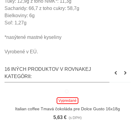
Tuky: 12,9g z toho NMK*: 11,3g
Sacharidy: 66,7 z toho cukry: 58,7g
Bielkoviny: 6g
Soľ: 1,27g
*nasýtené mastné kyseliny
Vyrobené v EÚ.
16 INÝCH PRODUKTOV V ROVNAKEJ
KATEGÓRII:
Vypredané
Italian coffee Tmavá čokoláda pre Dolce Gusto 16x18g
5,63 €
(s DPH)