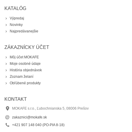
KATALÓG
Výpredaj
Novinky
Najpredávanejšie
ZÁKAZNÍCKY ÚČET
Môj účet MOKAFE
Moje osobné údaje
História objednávok
Zoznam želaní
Obľúbené produkty
KONTAKT
MOKAFE s.r.o., Ľubochnianska 5, 08006 Prešov
zakaznici@mokafe.sk
‭+421 907 148 040‬ (PO-PIA 8-18)