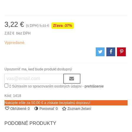
3,22 €
(s DPH)
5,11 €
Zľava
-37%
2,62 €
bez DPH
Vypredané
Upozorniť ma, keď bude produkt dostupný

Súhlasím so spracovaním osobných údajov -
prehlásenie
Kód:
1418
Nakúpte ešte za
50,00 €
a získate bezplatnú dopravu!
Obľúbené
0
Porovnať
0
Zoznam želaní
PODOBNÉ PRODUKTY